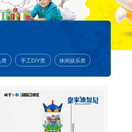
具类
手工DIY类
休闲娱乐类