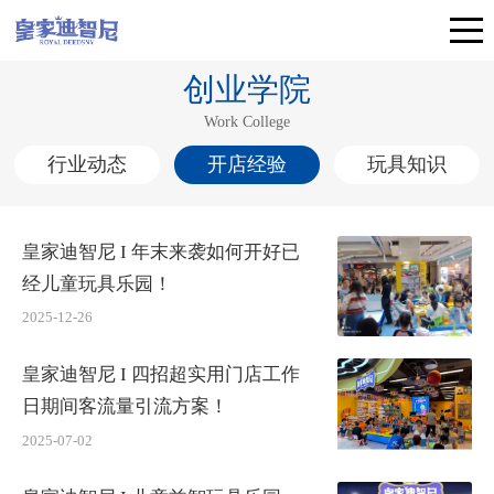
创业学院
Work College
行业动态
开店经验
玩具知识
皇家迪智尼 I 年末来袭如何开好已
经儿童玩具乐园！
2025-12-26
皇家迪智尼 I 四招超实用门店工作
日期间客流量引流方案！
2025-07-02