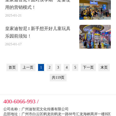
用的营销模式！
2025-01-21
皇家迪智尼 I 新手想开好儿童玩具
乐园前须知！
2025-01-17
首页
上一页
1
2
3
4
5
下一页
末页
共119页
400-6066-993 /
公司名称：广州迪智尼文化传播有限公司
总部地址：广州市白云区鹤龙街鹤龙一路88号汇龙海峡两岸一楼B区